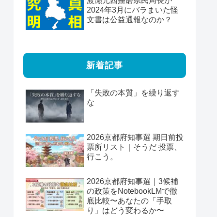
渡瀬元西播磨県民局長が
2024年3月にバラまいた怪
文書は公益通報なのか？
新着記事
「失敗の本質」を繰り返す
な
2026京都府知事選 期日前投
票所リスト｜そうだ 投票、
行こう。
2026京都府知事選｜3候補
の政策をNotebookLMで徹
底比較〜あなたの「手取
り」はどう変わるか〜