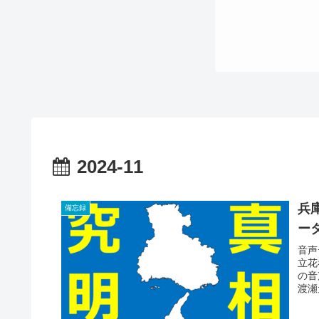
2024-11
兵
備忘録
ー
音声
立花
の音
渡瀬