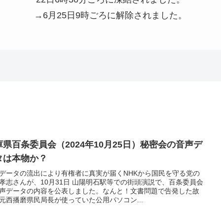
→6月25日9時ごろに解除されました。
庫県百条委員会（2024年10月25日）秘密会の音声デ
タは本物か？
データの流出により有権者に真実が届くNHKから国民を守る党の
孝志さんが、10月31日 山陽明石駅等での街頭演説で、百条委員会
声データの内容を公表しました。なんと！文書問題で告発した故
元西播磨県民局長が使っていた公用パソコン...