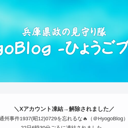
＼Xアカウント凍結→解除されました／
🇵通州事件1937(昭12)0729を忘れるな🔥（＠HyogoBlog
22日6時30分ごろに凍結されました。