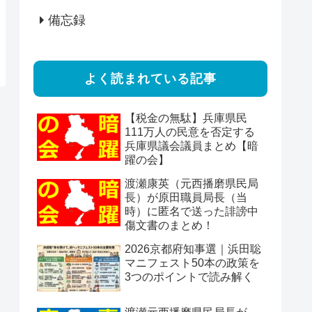
備忘録
よく読まれている記事
【税金の無駄】兵庫県民
111万人の民意を否定する
兵庫県議会議員まとめ【暗
躍の会】
渡瀬康英（元西播磨県民局
長）が原田職員局長（当
時）に匿名で送った誹謗中
傷文書のまとめ！
2026京都府知事選｜浜田聡
マニフェスト50本の政策を
3つのポイントで読み解く