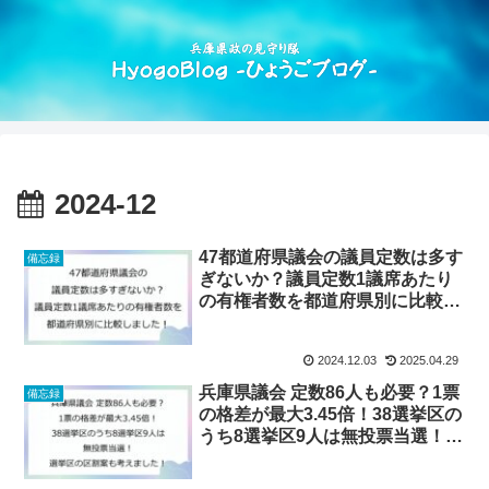
2024-12
47都道府県議会の議員定数は多す
備忘録
ぎないか？議員定数1議席あたり
の有権者数を都道府県別に比較し
ました！
2024.12.03
2025.04.29
兵庫県議会 定数86人も必要？1票
備忘録
の格差が最大3.45倍！38選挙区の
うち8選挙区9人は無投票当選！選
挙区の区割案も考えました！