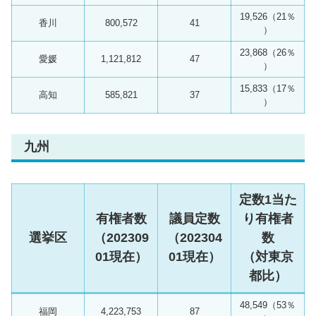
19,526（21％
香川
800,572
41
）
23,868（26％
愛媛
1,121,812
47
）
15,833（17％
高知
585,821
37
）
九州
定数1当た
有権者数
議員定数
り有権者
選挙区
（202309
（202304
数
01現在）
01現在）
（対東京
都比）
48,549（53％
福岡
4,223,753
87