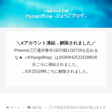
＼Xアカウント凍結→解除されました／
Phoenix🇯🇵通州事件1937(昭12)0729を忘れる
な🔥（＠HyogoBlog）は2026年6月22日6時30
分ごろに凍結されました。
→6月25日9時ごろに解除されました。
ホーム
備忘録
47都道府県議会の議員定数は多すぎ