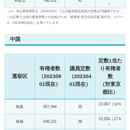
和歌山
786,202
42
）
（※）本記事執筆時点（20241203）では大阪府議会議員の定数は79議席ですが、
この記事では他の都道府県との比較のため「総務省 地方自治月報 第61号」のデー
タ（20230401現在）を用いています。
中国
定数1当た
有権者数
議員定数
り有権者
選挙区
（202309
（202304
数
01現在）
01現在）
（対東京
都比）
13,067（14％
鳥取
457,344
35
）
15,256（17％
島根
549,231
36
）