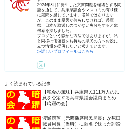
2024年3月に発生した文書問題を端緒とする問
題を通じて、兵庫県議会やマスコミの有り様
に疑問を感じています。漠然ではあります
が、このまま県民が何もしなければ、兵庫
県、日本が取返しのつかない失敗をすると危
機感を持ちました。
ブログという静かな方法ではありますが、私
と同様の価値観をお持ちの県民の方へお役に
立つ情報を提供したいと考えています。
≫詳しいプロフィールはこちら
よく読まれている記事
【税金の無駄】兵庫県民111万人の民
意を否定する兵庫県議会議員まとめ
【暗躍の会】
渡瀬康英（元西播磨県民局長）が原田
職員局長（当時）に匿名で送った誹謗