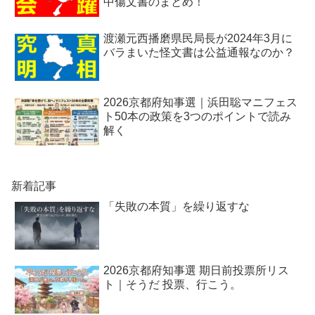
中傷文書のまとめ！
渡瀬元西播磨県民局長が2024年3月に
バラまいた怪文書は公益通報なのか？
2026京都府知事選｜浜田聡マニフェス
ト50本の政策を3つのポイントで読み
解く
新着記事
「失敗の本質」を繰り返すな
2026京都府知事選 期日前投票所リス
ト｜そうだ 投票、行こう。