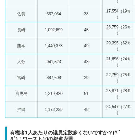
）
17,554（19％
佐賀
667,054
38
）
23,759（26％
長崎
1,092,899
46
）
29,395（32％
熊本
1,440,373
49
）
21,896（24％
大分
941,523
43
）
22,759（25％
宮崎
887,608
39
）
25,871（28％
鹿児島
1,319,420
51
）
24,547（27％
沖縄
1,178,239
48
）
有権者1人あたりの議員定数多くないですか？(# ﾟ
Дﾟ)！ワースト10の都道府県