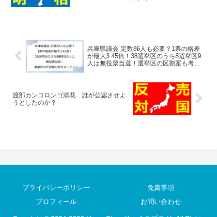
兵庫県議会 定数86人も必要？1票の格差
が最大3.45倍！38選挙区のうち8選挙区9
人は無投票当選！選挙区の区割案も考え
ました！
渡部カンコロンゴ清花 誰が公認させよ
うとしたのか？
プライバシーポリシー
免責事項
プロフィール
お問い合わせ