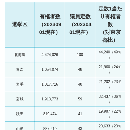
定数1当た
有権者数
議員定数
り有権者
選挙区
（202309
（202304
数
01現在）
01現在）
（対東京
都比）
44,240（49％
北海道
4,424,026
100
）
21,960（24％
青森
1,054,074
48
）
21,202（23％
岩手
1,017,716
48
）
32,437（36％
宮城
1,913,773
59
）
19,987（22％
秋田
819,474
41
）
20,633（23％
山形
887,219
43