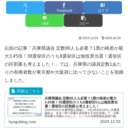
X
Facebook
はてブ
LINE
コピー
2024.12.03
2025.04.29
以前の記事「兵庫県議会 定数86人も必要？1票の格差が最
大3.45倍！38選挙区のうち8選挙区は無投票当選！選挙区
の区割案も考えました！」では、兵庫県の議員定数1あた
りの有権者数が東京都や大阪府に比べて少ないことを指摘
しました。
兵庫県議会 定数86人も必要？1票の格差が最大
3.45倍！38選挙区のうち8選挙区9人は無投票当
選！選挙区の区割案も考えました！
2024年3月の文書問題を発端に、2024年9月19日に兵庫県
議会は、全会一致で斎藤元彦知事を不信任決議して、兵庫
県知事を失職させました。ところが兵庫県議会議員の願い
もむなしく、県民ひとりひとりの魂の一票が集まり、2024
2024.12.02
hyogoblog.com
年11月17日の兵...