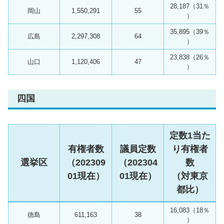
28,187（31％
岡山
1,550,291
55
）
35,895（39％
広島
2,297,308
64
）
23,838（26％
山口
1,120,406
47
）
四国
定数1当た
有権者数
議員定数
り有権者
選挙区
（202309
（202304
数
01現在）
01現在）
（対東京
都比）
16,083（18％
徳島
611,163
38
）