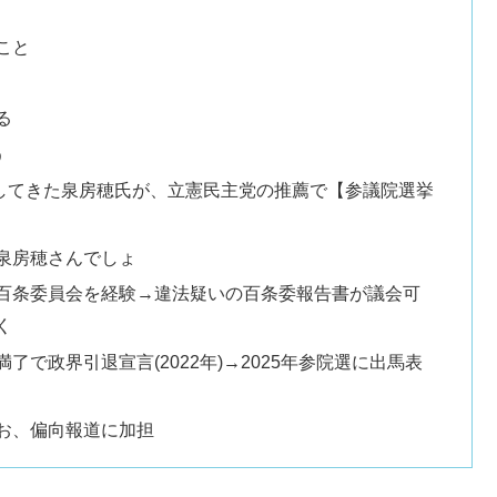
こと
る
う
してきた泉房穂氏が、立憲民主党の推薦で【参議院選挙
泉房穂さんでしょ
百条委員会を経験→違法疑いの百条委報告書が議会可
く
で政界引退宣言(2022年)→2025年参院選に出馬表
お、偏向報道に加担