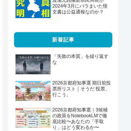
渡瀬元西播磨県民局長が
2024年3月にバラまいた怪
文書は公益通報なのか？
新着記事
「失敗の本質」を繰り返す
な
2026京都府知事選 期日前投
票所リスト｜そうだ 投票、
行こう。
2026京都府知事選｜3候補
の政策をNotebookLMで徹
底比較〜あなたの「手取
り」はどう変わるか〜