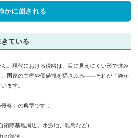
静かに崩される
生きている
せん。現代における侵略は、目に見えにくい形で進み
て、国家の主権や価値観を揺さぶる――それが「静か
ています。
い侵略」の典型です：
自衛隊基地周辺、水源地、離島など）
力の浸透