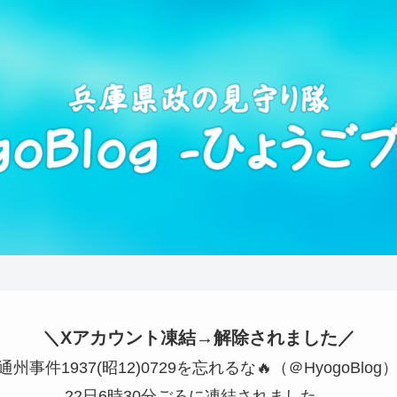
＼Xアカウント凍結→解除されました／
🇵通州事件1937(昭12)0729を忘れるな🔥（＠HyogoBlog
22日6時30分ごろに凍結されました。