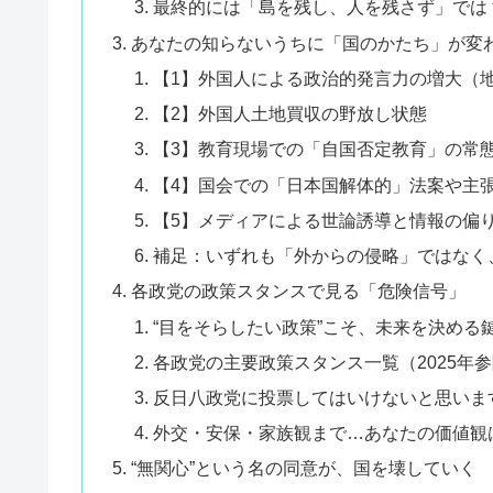
最終的には「島を残し、人を残さず」では
あなたの知らないうちに「国のかたち」が変わ
【1】外国人による政治的発言力の増大（
【2】外国人土地買収の野放し状態
【3】教育現場での「自国否定教育」の常
【4】国会での「日本国解体的」法案や主
【5】メディアによる世論誘導と情報の偏
補足：いずれも「外からの侵略」ではなく
各政党の政策スタンスで見る「危険信号」
“目をそらしたい政策”こそ、未来を決める
各政党の主要政策スタンス一覧（2025年
反日八政党に投票してはいけないと思いま
外交・安保・家族観まで…あなたの価値観
“無関心”という名の同意が、国を壊していく