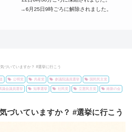
→6月25日9時ごろに解除されました。
は気づいていますか？ #選挙に行こう
道
公明党
共産党
参議院議員選挙
国民民主党
県議会議員選挙
知事選挙
社民党
立憲民主党
維新の会
気づいていますか？ #選挙に行こう