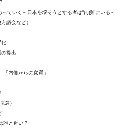
？
っていく～日本を壊そうとする者は“内側”にいる～
地方議会など）
態化
張の提出
り
、「内側からの変質」
鍵
参院選）
す
は誰と近い？