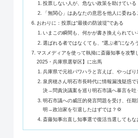
投票しない人が、危ない政策を助けている
「無関心」はあなたの意思を他人に委ねる
おわりに：投票は“最後の防波堤”である
いまこの瞬間も、何かが書き換えられてい
選ばれる者ではなくても、“選ぶ者”になろ
マスメディアを使って執拗に斎藤知事を攻撃
2025・兵庫県選挙区】に出馬
兵庫県で元祖パワハラと言えば、やっぱり
泉房穂さん明石市長時代に情報漏洩疑惑で
決→問責決議案を巡り明石市議へ暴言を吐
明石市議への威圧的発言問題を受け、任期満了
明→政治家を引退したはずでは？💢
斎藤知事出直し知事選で復活当選してもな