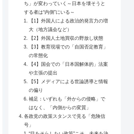
ち」が変わっていく～日本を壊そうと
する者は“内側”にいる～
【1】外国人による政治的発言力の増
大（地方議会など）
【2】外国人土地買収の野放し状態
【3】教育現場での「自国否定教育」
の常態化
【4】国会での「日本国解体的」法案
や主張の提出
【5】メディアによる世論誘導と情報
の偏り
補足：いずれも「外からの侵略」で
はなく、「内側からの変質」
各政党の政策スタンスで見る「危険信
号」
“目をそらしたい政策”こそ、未来を決