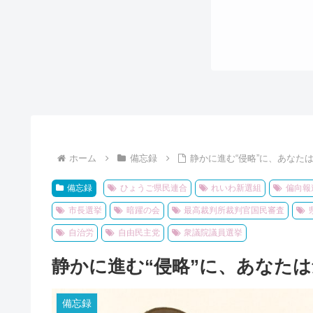
ホーム
備忘録
静かに進む“侵略”に、あなた
備忘録
ひょうご県民連合
れいわ新選組
偏向報
市長選挙
暗躍の会
最高裁判所裁判官国民審査
自治労
自由民主党
衆議院議員選挙
静かに進む“侵略”に、あなたは
備忘録