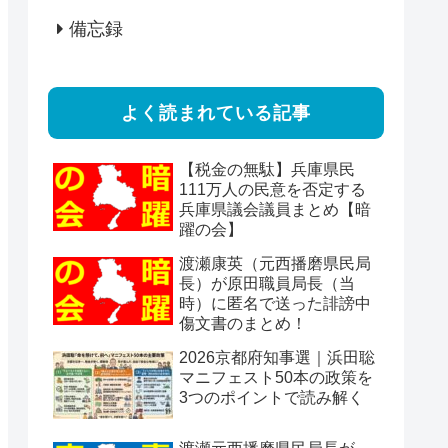
備忘録
よく読まれている記事
【税金の無駄】兵庫県民
111万人の民意を否定する
兵庫県議会議員まとめ【暗
躍の会】
渡瀬康英（元西播磨県民局
長）が原田職員局長（当
時）に匿名で送った誹謗中
傷文書のまとめ！
2026京都府知事選｜浜田聡
マニフェスト50本の政策を
3つのポイントで読み解く