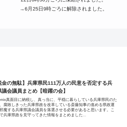
→6月25日9時ごろに解除されました。
税金の無駄】兵庫県民111万人の民意を否定する兵
県議会議員まとめ【暗躍の会】
oenix真面目に納税し、真っ当に、平穏に暮らしている兵庫県民のた
、腐敗しきった兵庫県政を改革している斎藤知事の進める県政運
邪魔する兵庫県議会議員を落選させる必要があると思います。こ
で兵庫県政を見守ってきた情報をまとめました...