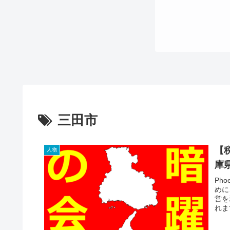
三田市
【
人物
庫
Ph
めに
営を
れま