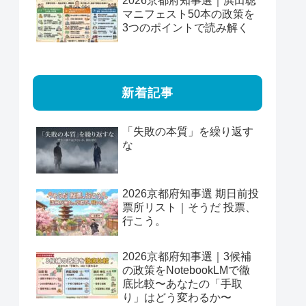
2026京都府知事選｜浜田聡
マニフェスト50本の政策を
3つのポイントで読み解く
新着記事
「失敗の本質」を繰り返す
な
2026京都府知事選 期日前投
票所リスト｜そうだ 投票、
行こう。
2026京都府知事選｜3候補
の政策をNotebookLMで徹
底比較〜あなたの「手取
り」はどう変わるか〜