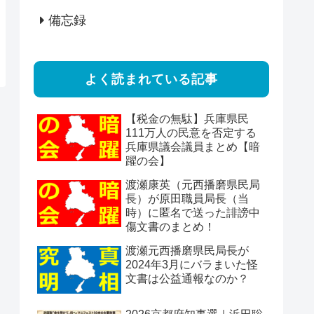
備忘録
よく読まれている記事
【税金の無駄】兵庫県民
111万人の民意を否定する
兵庫県議会議員まとめ【暗
躍の会】
渡瀬康英（元西播磨県民局
長）が原田職員局長（当
時）に匿名で送った誹謗中
傷文書のまとめ！
渡瀬元西播磨県民局長が
2024年3月にバラまいた怪
文書は公益通報なのか？