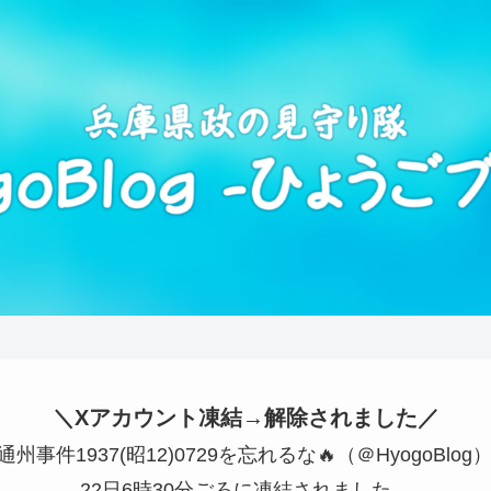
＼Xアカウント凍結→解除されました／
🇵通州事件1937(昭12)0729を忘れるな🔥（＠HyogoBlog
22日6時30分ごろに凍結されました。