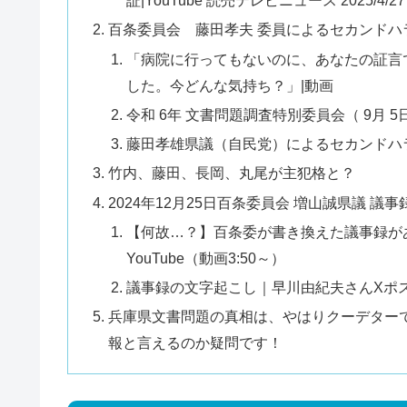
証|YouTube 読売テレビニュース 2025/4/2
百条委員会 藤田孝夫 委員によるセカンドハ
「病院に行ってもないのに、あなたの証言
した。今どんな気持ち？」|動画
令和 6年 文書問題調査特別委員会（ 9月 5日
藤田孝雄県議（自民党）によるセカンドハ
竹内、藤田、長岡、丸尾が主犯格と？
2024年12月25日百条委員会 増山誠県議 
【何故…？】百条委が書き換えた議事録が
YouTube（動画3:50～）
議事録の文字起こし｜早川由紀夫さんXポ
兵庫県文書問題の真相は、やはりクーデター
報と言えるのか疑問です！