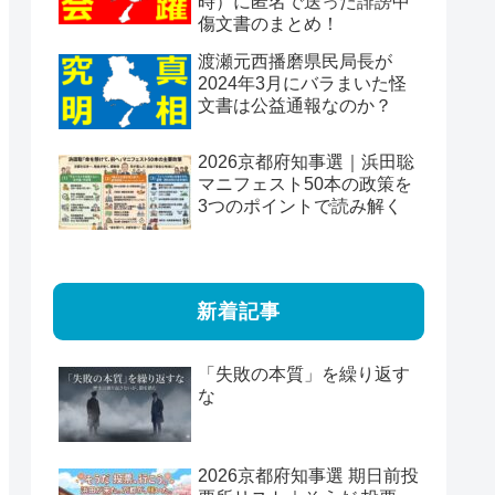
時）に匿名で送った誹謗中
傷文書のまとめ！
渡瀬元西播磨県民局長が
2024年3月にバラまいた怪
文書は公益通報なのか？
2026京都府知事選｜浜田聡
マニフェスト50本の政策を
3つのポイントで読み解く
新着記事
「失敗の本質」を繰り返す
な
2026京都府知事選 期日前投