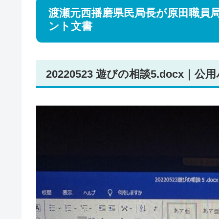
渡瀬元西播磨県民局長が原田職員
ント文書
20220523 遊びの相談5.doc