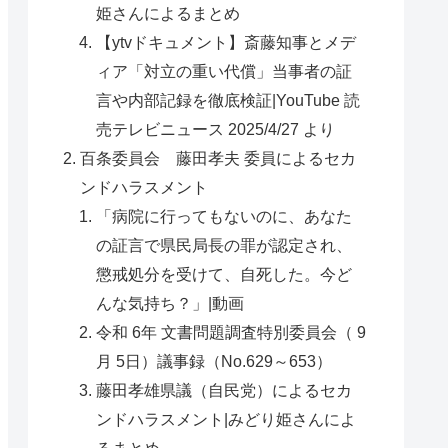
姫さんによるまとめ
【ytvドキュメント】斎藤知事とメデ
ィア「対立の重い代償」当事者の証
言や内部記録を徹底検証|YouTube 読
売テレビニュース 2025/4/27 より
百条委員会 藤田孝夫 委員によるセカ
ンドハラスメント
「病院に行ってもないのに、あなた
の証言で県民局長の罪が認定され、
懲戒処分を受けて、自死した。今ど
んな気持ち？」|動画
令和 6年 文書問題調査特別委員会（ 9
月 5日）議事録（No.629～653）
藤田孝雄県議（自民党）によるセカ
ンドハラスメント|みどり姫さんによ
るまとめ