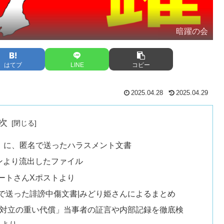
暗躍の会
はてブ
LINE
コピー
2025.04.28
2025.04.29
次
）に、匿名で送ったハラスメント文書
ソコンより流出したファイル
ートさんXポストより
で送った誹謗中傷文書|みどり姫さんによるまとめ
「対立の重い代償」当事者の証言や内部記録を徹底検