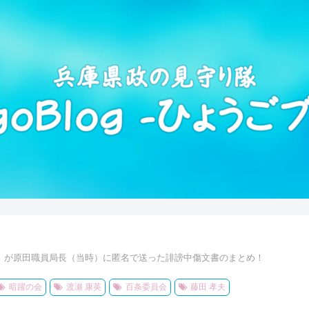
）が原田職員局長（当時）に匿名で送った誹謗中傷文書のまとめ！
暗躍の会
渡瀬 康英
百条委員会
藤田 孝夫