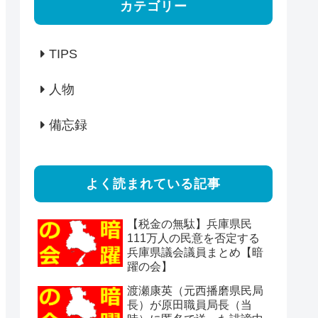
カテゴリー
TIPS
人物
備忘録
よく読まれている記事
【税金の無駄】兵庫県民
111万人の民意を否定する
兵庫県議会議員まとめ【暗
躍の会】
渡瀬康英（元西播磨県民局
長）が原田職員局長（当