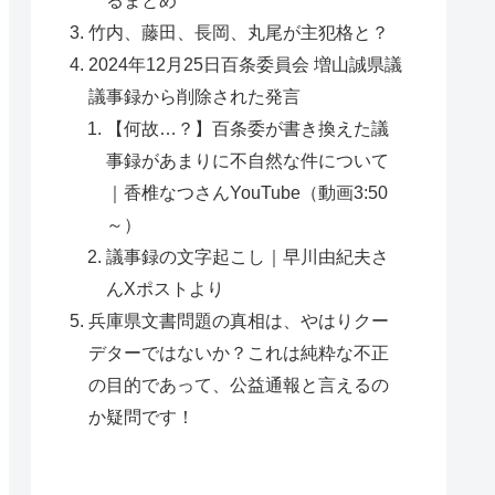
竹内、藤田、長岡、丸尾が主犯格と？
2024年12月25日百条委員会 増山誠県議
議事録から削除された発言
【何故…？】百条委が書き換えた議
事録があまりに不自然な件について
｜香椎なつさんYouTube（動画3:50
～）
議事録の文字起こし｜早川由紀夫さ
んXポストより
兵庫県文書問題の真相は、やはりクー
デターではないか？これは純粋な不正
の目的であって、公益通報と言えるの
か疑問です！