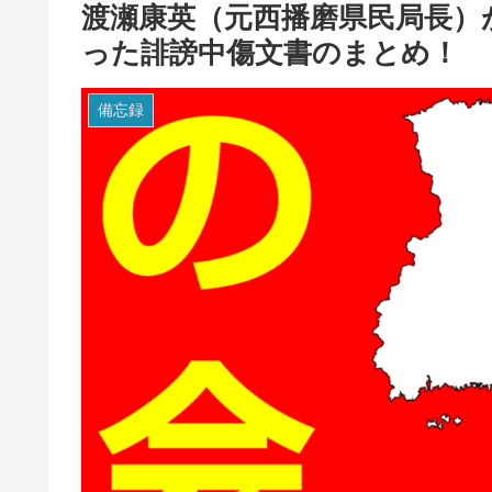
渡瀬康英（元西播磨県民局長）
った誹謗中傷文書のまとめ！
備忘録