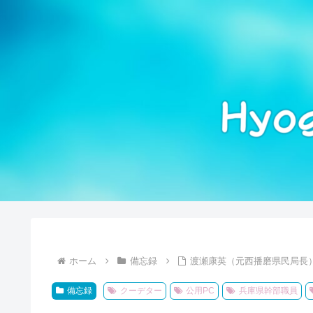
ホーム
備忘録
渡瀬康英（元西播磨県民局長
備忘録
クーデター
公用PC
兵庫県幹部職員