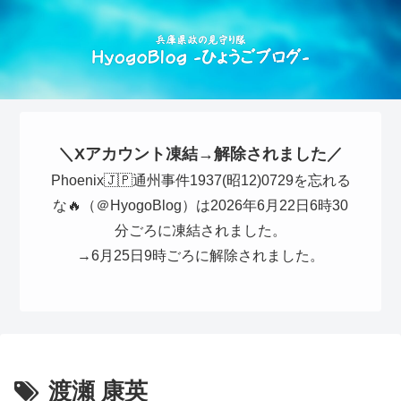
＼Xアカウント凍結→解除されました／
Phoenix🇯🇵通州事件1937(昭12)0729を忘れる
な🔥（＠HyogoBlog）は2026年6月22日6時30
分ごろに凍結されました。
→6月25日9時ごろに解除されました。
渡瀬 康英